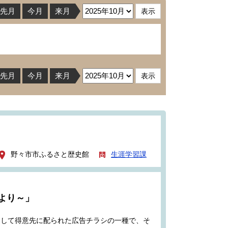
先月
今月
来月
先月
今月
来月
野々市市ふるさと歴史館
生涯学習課
より～」
として得意先に配られた広告チラシの一種で、そ