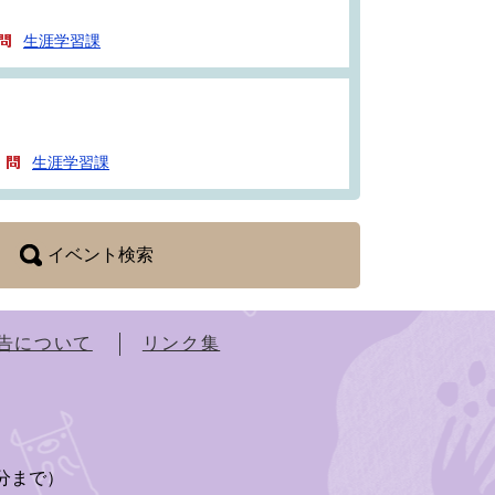
生涯学習課
生涯学習課
イベント検索
告について
リンク集
）
5分まで）