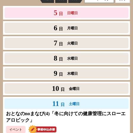
5
日曜日
日
6
月曜日
日
7
火曜日
日
8
水曜日
日
9
木曜日
日
10
金曜日
日
11
土曜日
日
おとなのnoまなび(4)「冬に向けての健康管理にスローエ
アロビック」
イベント