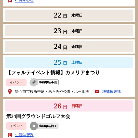
生涯学習課
22
水曜日
日
23
木曜日
日
24
金曜日
日
25
土曜日
日
【フォルテイベント情報】カメリアまつり
イベント
野々市市役所中庭・あらみや公園・ホール椿
地域振興課
26
日曜日
日
第34回グラウンドゴルフ大会
イベント
生涯学習課