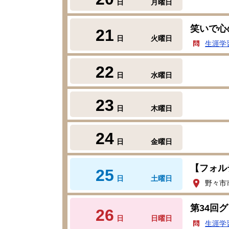
日
月曜日
笑いで心
21
日
火曜日
生涯学
22
日
水曜日
23
日
木曜日
24
日
金曜日
【フォル
25
日
土曜日
野々市
第34回
26
日
日曜日
生涯学