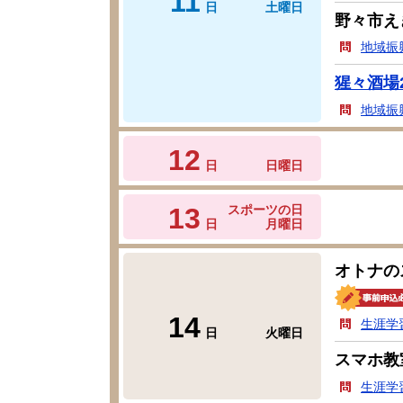
11
日
土曜日
野々市え
地域振
猩々酒場2
地域振
12
日
日曜日
13
スポーツの日
日
月曜日
オトナの
14
生涯学
日
火曜日
スマホ教
生涯学