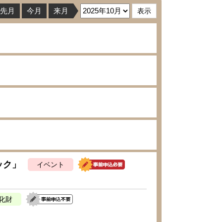
先月
今月
来月
ック」
イベント
化財