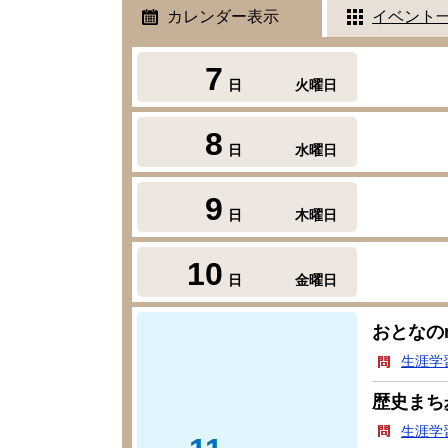
カレンダー表示
イベント
7
日
火曜日
8
日
水曜日
9
日
木曜日
10
日
金曜日
おとなの
生涯学
歴史まち
生涯学