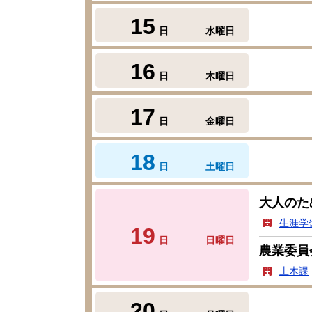
15
日
水曜日
16
日
木曜日
17
日
金曜日
18
日
土曜日
大人のた
生涯学
19
日
日曜日
農業委員
土木課
20