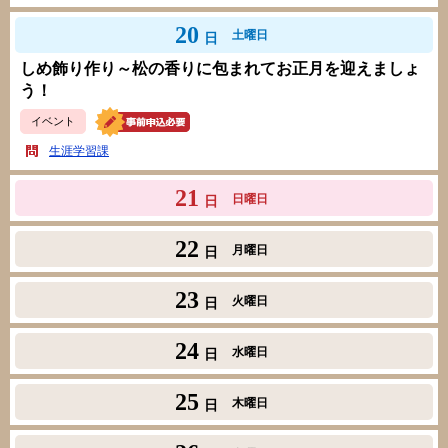
20
土曜日
日
しめ飾り作り～松の香りに包まれてお正月を迎えましょ
う！
イベント
生涯学習課
21
日曜日
日
22
月曜日
日
23
火曜日
日
24
水曜日
日
25
木曜日
日