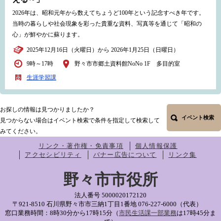
2026年は、昭和元年から数えてちょうど100年という記念すべき年です。
当時の暮らしや社会現象を彩った貴重な資料、写真等を通じて「昭和の
心」が鮮やかに蘇ります。
2025年12月16日（火曜日）から 2026年1月25日（日曜日）
9時～17時
野々市市郷土資料館NoNo 1F 多目的室
生涯学習課
お探しの情報は見つかりましたか？
イベント検索
見つからない場合はイベント検索で条件を指定して検索して
みてください。
リンク・著作権・免責事項
個人情報保護
アクセシビリティ
バナー広告について
リンク集
野々市市役所
法人番号 5000020172120
〒921-8510 石川県野々市市三納1丁目1番地
076-227-6000（代表）
窓口業務時間：8時30分から17時15分（
市民生活課一部業務
は17時45分ま