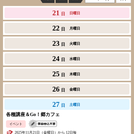
21
日曜日
日
22
月曜日
日
23
火曜日
日
24
水曜日
日
25
木曜日
日
26
金曜日
日
27
土曜日
日
各種講座＆Go！郷カフェ
イベント
2025年11月21日（金曜日）から 12日毎