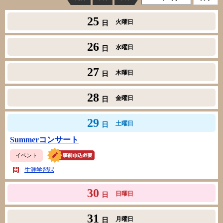
25
火曜日
日
26
水曜日
日
27
木曜日
日
28
金曜日
日
29
土曜日
日
Summerコンサート
イベント
生涯学習課
30
日曜日
日
31
月曜日
日