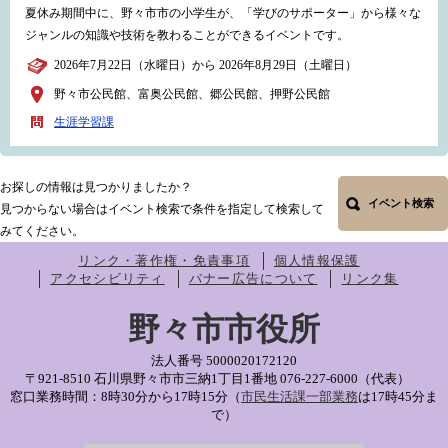
夏休み期間中に、野々市市の小学生が、「学びのサポーター」から様々な
ジャンルの知識や技術を教わることができるイベントです。
2026年7月22日（水曜日）から 2026年8月29日（土曜日）
野々市公民館、富奥公民館、郷公民館、押野公民館
生涯学習課
お探しの情報は見つかりましたか？
イベント検索
見つからない場合はイベント検索で条件を指定して検索して
みてください。
リンク・著作権・免責事項
個人情報保護
アクセシビリティ
バナー広告について
リンク集
野々市市役所
法人番号 5000020172120
〒921-8510 石川県野々市市三納1丁目1番地
076-227-6000（代表）
窓口業務時間：8時30分から17時15分（
市民生活課一部業務
は17時45分ま
で）