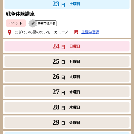
23
土曜日
日
戦争体験講座
イベント
にぎわいの里ののいち カミーノ
生涯学習課
24
日曜日
日
25
月曜日
日
26
火曜日
日
27
水曜日
日
28
木曜日
日
29
金曜日
日