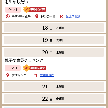
を生かしたい
イベント
午前9時～正午
押野公民館
生涯学習課
18
月曜日
日
19
火曜日
日
20
水曜日
日
親子で防災クッキング
イベント
女性センター
生涯学習課
21
木曜日
日
22
金曜日
日