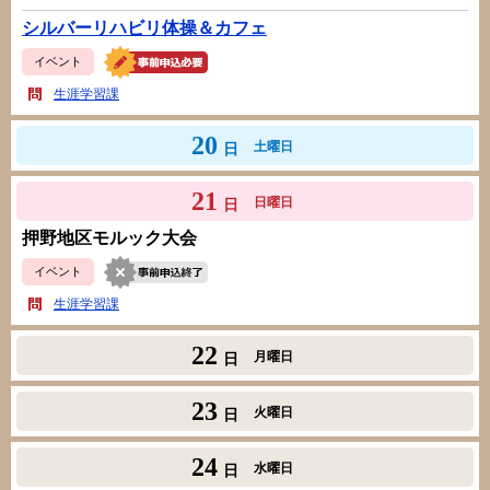
シルバーリハビリ体操＆カフェ
イベント
生涯学習課
20
土曜日
日
21
日曜日
日
押野地区モルック大会
イベント
生涯学習課
22
月曜日
日
23
火曜日
日
24
水曜日
日