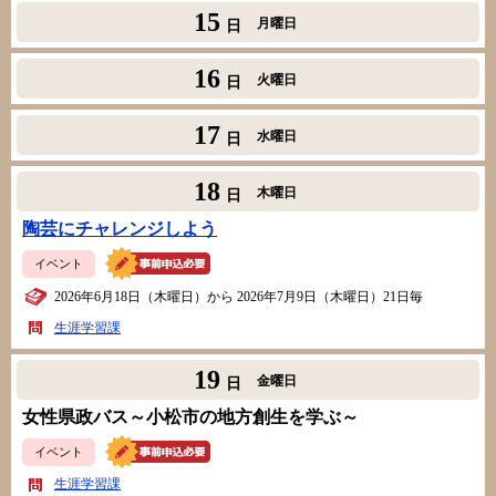
15
月曜日
日
16
火曜日
日
17
水曜日
日
18
木曜日
日
陶芸にチャレンジしよう
イベント
2026年6月18日（木曜日）から 2026年7月9日（木曜日）21日毎
生涯学習課
19
金曜日
日
女性県政バス～小松市の地方創生を学ぶ～
イベント
生涯学習課