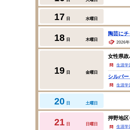
17
日
水曜日
陶芸にチ
18
日
木曜日
2026
女性県政
生涯学
19
日
金曜日
シルバー
生涯学
20
日
土曜日
押野地区
21
日
日曜日
生涯学