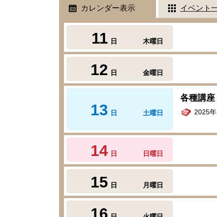
カレンダー表示
イベント
11
日
木曜日
12
日
金曜日
各種講座
13
2025
日
土曜日
14
日
日曜日
15
日
月曜日
16
日
火曜日