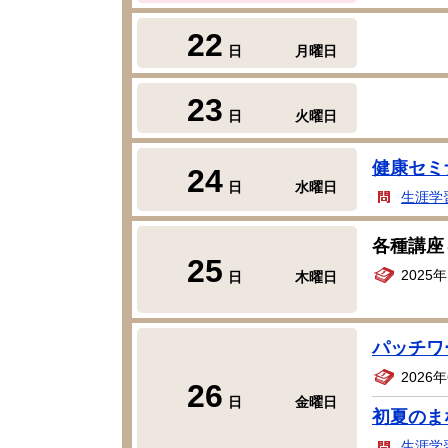
22
日
月曜日
23
日
火曜日
健康セミ
24
日
水曜日
生涯学
各種講座
25
2025
日
木曜日
パッチワ
2026
26
日
金曜日
初夏のま
生涯学