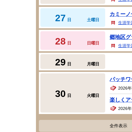
カミーノ
27
日
土曜日
生涯学
郷地区グ
28
日
日曜日
生涯学
29
日
月曜日
パッチワ
2026
30
日
火曜日
楽しくア
2026
全件表示