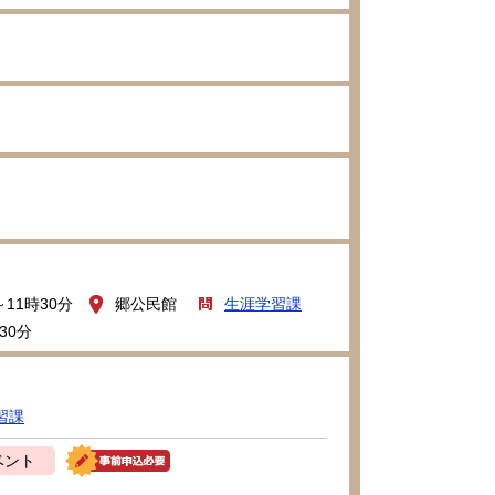
～11時30分
郷公民館
生涯学習課
30分
習課
ベント