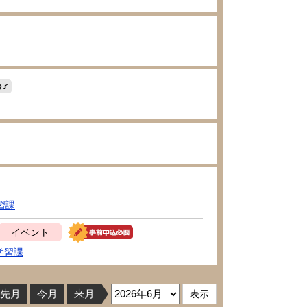
習課
イベント
学習課
先月
今月
来月