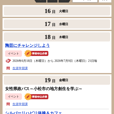
16
火曜日
日
17
水曜日
日
18
木曜日
日
陶芸にチャレンジしよう
イベント
2026年6月18日（木曜日）から 2026年7月9日（木曜日）21日毎
生涯学習課
19
金曜日
日
女性県政バス～小松市の地方創生を学ぶ～
イベント
生涯学習課
シルバーリハビリ体操＆カフェ