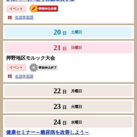
イベント
生涯学習課
20
土曜日
日
21
日曜日
日
押野地区モルック大会
イベント
生涯学習課
22
月曜日
日
23
火曜日
日
24
水曜日
日
健康セミナー～糖尿病を改善しよう～