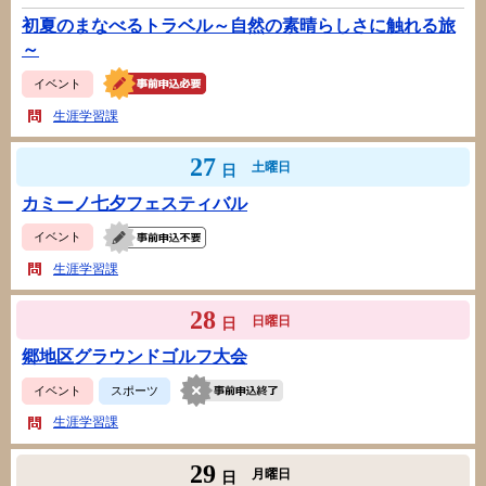
初夏のまなべるトラベル～自然の素晴らしさに触れる旅
～
イベント
生涯学習課
27
土曜日
日
カミーノ七夕フェスティバル
イベント
生涯学習課
28
日曜日
日
郷地区グラウンドゴルフ大会
イベント
スポーツ
生涯学習課
29
月曜日
日