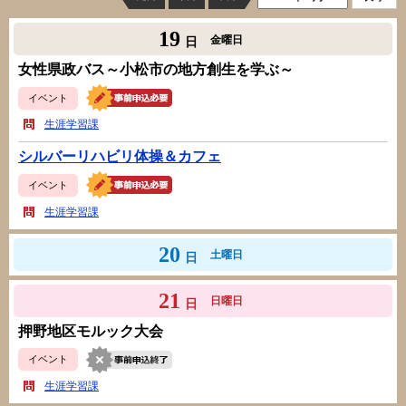
19
金曜日
日
女性県政バス～小松市の地方創生を学ぶ～
イベント
生涯学習課
シルバーリハビリ体操＆カフェ
イベント
生涯学習課
20
土曜日
日
21
日曜日
日
押野地区モルック大会
イベント
生涯学習課