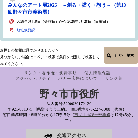
みんなのアート展2026 ～創る・描く・想う～（第13
回野々市市美術展）
2026年6月19日（金曜日）から 2026年6月28日（日曜日）
地域振興課
お探しの情報は見つかりましたか？
イベント検索
見つからない場合はイベント検索で条件を指定して検索して
みてください。
リンク・著作権・免責事項
個人情報保護
アクセシビリティ
バナー広告について
リンク集
野々市市役所
法人番号 5000020172120
〒921-8510 石川県野々市市三納1丁目1番地
076-227-6000（代表）
窓口業務時間：8時30分から17時15分（
市民生活課一部業務
は17時45分ま
で）
交通アクセス