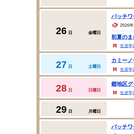
パッチワ
2026
26
日
金曜日
初夏のま
生涯学
カミーノ
27
日
土曜日
生涯学
郷地区グ
28
日
日曜日
生涯学
29
日
月曜日
パッチワ