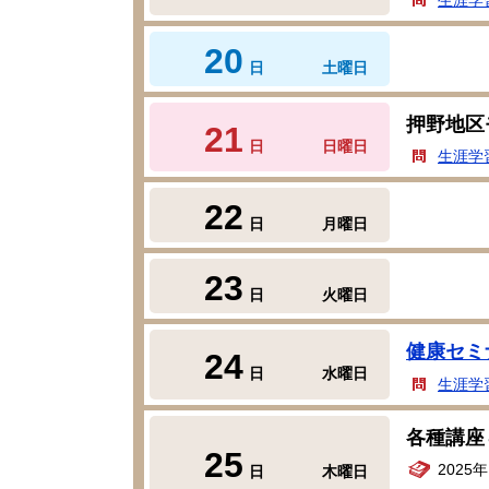
20
日
土曜日
押野地区
21
日
日曜日
生涯学
22
日
月曜日
23
日
火曜日
健康セミ
24
日
水曜日
生涯学
各種講座
25
2025
日
木曜日