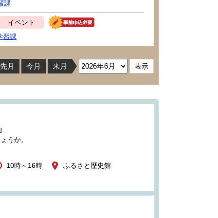
習課
イベント
学習課
先月
今月
来月
」
しょうか。
10時～16時
ふるさと歴史館