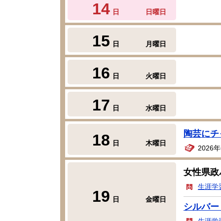
14
日
日曜日
15
日
月曜日
16
日
火曜日
17
日
水曜日
陶芸にチ
18
日
木曜日
2026
女性県政
生涯学
19
日
金曜日
シルバー
生涯学