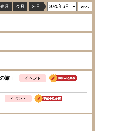
先月
今月
来月
の旅」
イベント
り
イベント