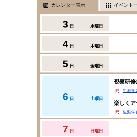
カレンダー表示
イベント
3
日
水曜日
4
日
木曜日
5
日
金曜日
視察研修
生涯学
6
日
土曜日
楽しくア
生涯学
7
日
日曜日