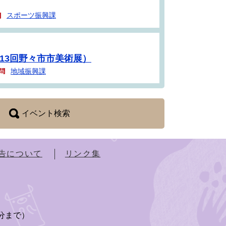
スポーツ振興課
13回野々市市美術展）
地域振興課
イベント検索
告について
リンク集
）
5分まで）