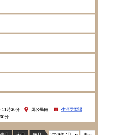
～11時30分
郷公民館
生涯学習課
30分
先月
今月
来月