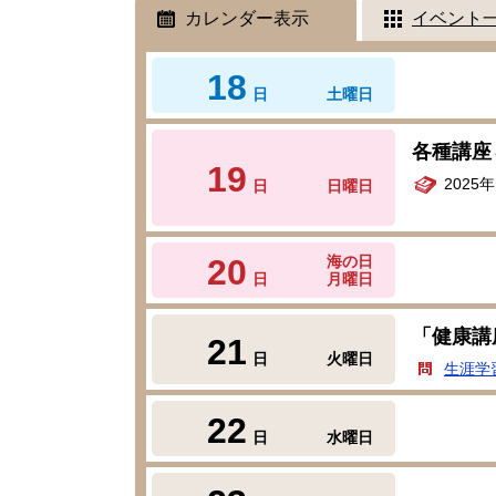
カレンダー表示
イベント
18
日
土曜日
各種講座
19
2025
日
日曜日
20
海の日
日
月曜日
「健康講
21
日
火曜日
生涯学
22
日
水曜日