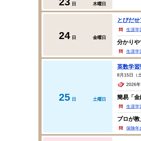
23
日
木曜日
とびだせ
生涯学
24
日
金曜日
分かりやす
生涯学
英数学習
8月15日
2026
25
簡易「金
日
土曜日
生涯学
プロが教
保険年