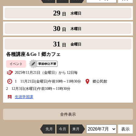
29
水曜日
日
30
木曜日
日
31
金曜日
日
各種講座＆Go！郷カフェ
イベント
2025年11月21日（金曜日）から 12日毎
1 11月21日(金曜日)午前10時～11時30分
郷公民館
2 12月3日(水曜日)午前10時～11時30分
生涯学習課
全件表示
先月
今月
来月