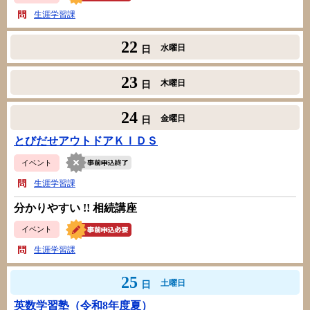
生涯学習課
22
水曜日
日
23
木曜日
日
24
金曜日
日
とびだせアウトドアＫＩＤＳ
イベント
生涯学習課
分かりやすい !! 相続講座
イベント
生涯学習課
25
土曜日
日
英数学習塾（令和8年度夏）