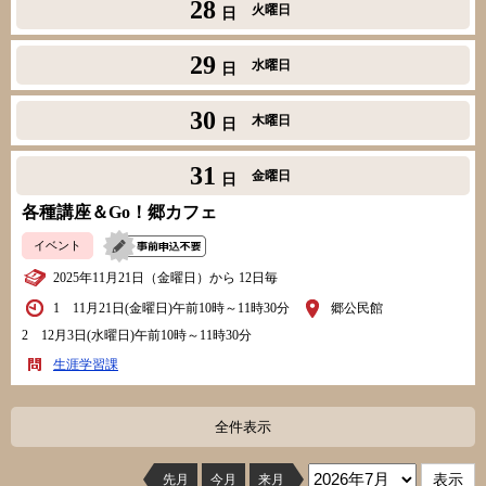
28
火曜日
日
29
水曜日
日
30
木曜日
日
31
金曜日
日
各種講座＆Go！郷カフェ
イベント
2025年11月21日（金曜日）から 12日毎
1 11月21日(金曜日)午前10時～11時30分
郷公民館
2 12月3日(水曜日)午前10時～11時30分
生涯学習課
全件表示
先月
今月
来月