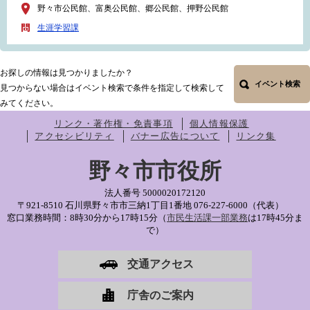
野々市公民館、富奥公民館、郷公民館、押野公民館
生涯学習課
お探しの情報は見つかりましたか？
イベント検索
見つからない場合はイベント検索で条件を指定して検索して
みてください。
リンク・著作権・免責事項
個人情報保護
アクセシビリティ
バナー広告について
リンク集
野々市市役所
法人番号 5000020172120
〒921-8510 石川県野々市市三納1丁目1番地
076-227-6000（代表）
窓口業務時間：8時30分から17時15分（
市民生活課一部業務
は17時45分ま
で）
交通アクセス
庁舎のご案内