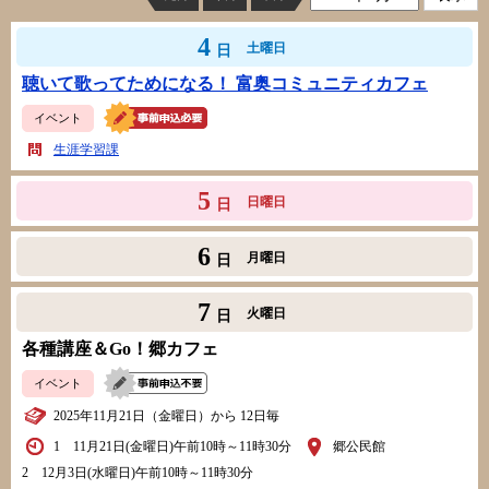
4
土曜日
日
聴いて歌ってためになる！ 富奥コミュニティカフェ
イベント
生涯学習課
5
日曜日
日
6
月曜日
日
7
火曜日
日
各種講座＆Go！郷カフェ
イベント
2025年11月21日（金曜日）から 12日毎
1 11月21日(金曜日)午前10時～11時30分
郷公民館
2 12月3日(水曜日)午前10時～11時30分