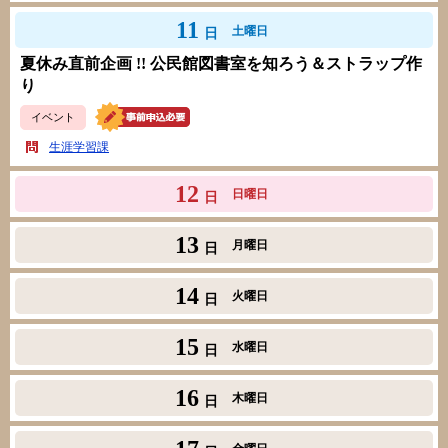
11
土曜日
日
夏休み直前企画 !! 公民館図書室を知ろう＆ストラップ作
り
イベント
生涯学習課
12
日曜日
日
13
月曜日
日
14
火曜日
日
15
水曜日
日
16
木曜日
日