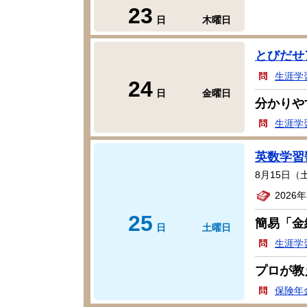
23
日
木曜日
とびだせ
生涯学
24
日
金曜日
分かりやす
生涯学
英数学習
8月15日
2026
25
簡易「金
日
土曜日
生涯学
プロが教
保険年