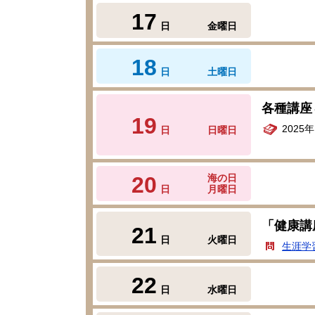
17
日
金曜日
18
日
土曜日
各種講座
19
2025
日
日曜日
20
海の日
日
月曜日
「健康講
21
日
火曜日
生涯学
22
日
水曜日