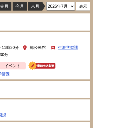
先月
今月
来月
～11時30分
郷公民館
生涯学習課
30分
イベント
学習課
習課