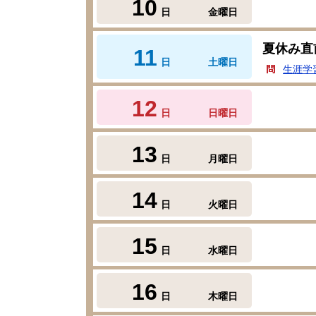
10
日
金曜日
夏休み直
11
日
土曜日
生涯学
12
日
日曜日
13
日
月曜日
14
日
火曜日
15
日
水曜日
16
日
木曜日