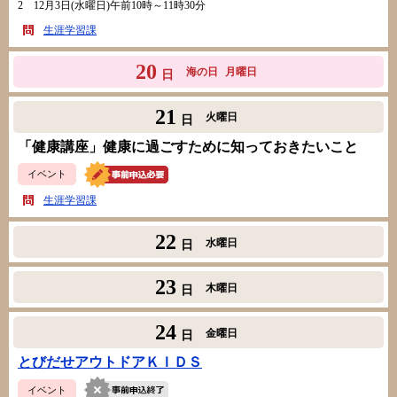
2 12月3日(水曜日)午前10時～11時30分
生涯学習課
20
海の日
月曜日
日
21
火曜日
日
「健康講座」健康に過ごすために知っておきたいこと
イベント
生涯学習課
22
水曜日
日
23
木曜日
日
24
金曜日
日
とびだせアウトドアＫＩＤＳ
イベント