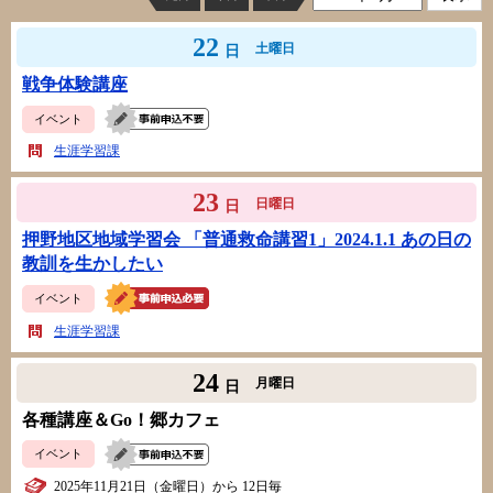
22
土曜日
日
戦争体験講座
イベント
生涯学習課
23
日曜日
日
押野地区地域学習会 「普通救命講習1」2024.1.1 あの日の
教訓を生かしたい
イベント
生涯学習課
24
月曜日
日
各種講座＆Go！郷カフェ
イベント
2025年11月21日（金曜日）から 12日毎