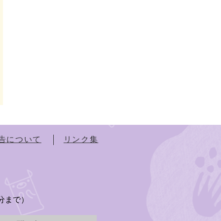
告について
リンク集
）
5分まで）