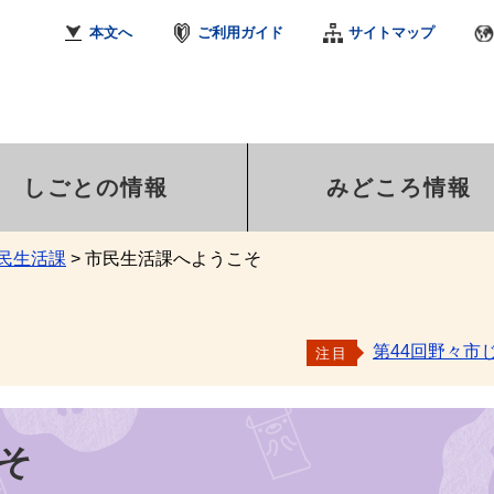
本文へ
ご利用ガイド
サイトマップ
しごとの情報
みどころ情報
民生活課
>
市民生活課へようこそ
第44回野々市
注目
そ