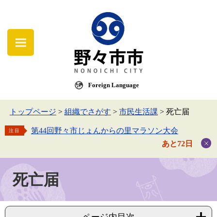
Foreign Language
トップページ
>
組織でさがす
>
市民生活課
>
死亡届
第44回野々市じょんからの里マラソン大会
注目
あと72日
死亡届