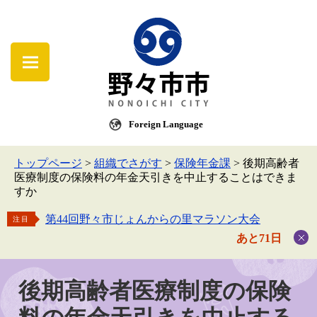
Foreign Language
トップページ
>
組織でさがす
>
保険年金課
>
後期高齢者
医療制度の保険料の年金天引きを中止することはできま
すか
第44回野々市じょんからの里マラソン大会
注目
あと71日
後期高齢者医療制度の保険