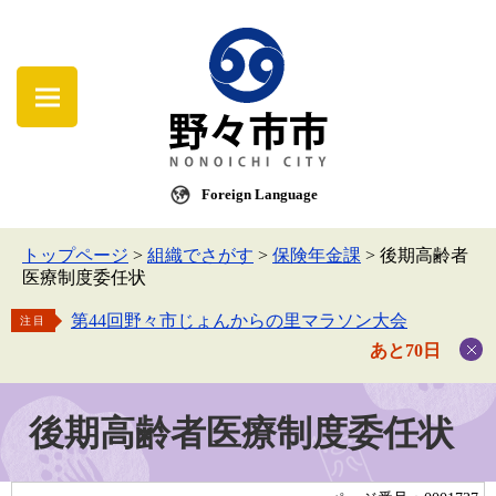
Foreign Language
トップページ
>
組織でさがす
>
保険年金課
>
後期高齢者
医療制度委任状
第44回野々市じょんからの里マラソン大会
注目
あと70日
後期高齢者医療制度委任状