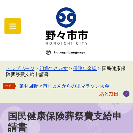
Foreign Language
トップページ
>
組織でさがす
>
保険年金課
>
国民健康保
険葬祭費支給申請書
第44回野々市じょんからの里マラソン大会
注目
あと73日
国民健康保険葬祭費支給申
請書