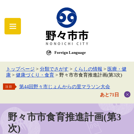
Foreign Language
トップページ
>
分類でさがす
>
くらしの情報
>
医療・健
康
>
健康づくり・食育
>
野々市市食育推進計画(第3次)
第44回野々市じょんからの里マラソン大会
注目
あと71日
野々市市食育推進計画(第3
次)