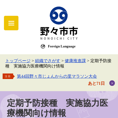
Foreign Language
トップページ
>
組織でさがす
>
健康推進課
>
定期予防接
種 実施協力医療機関向け情報
第44回野々市じょんからの里マラソン大会
注目
あと71日
定期予防接種 実施協力医
療機関向け情報