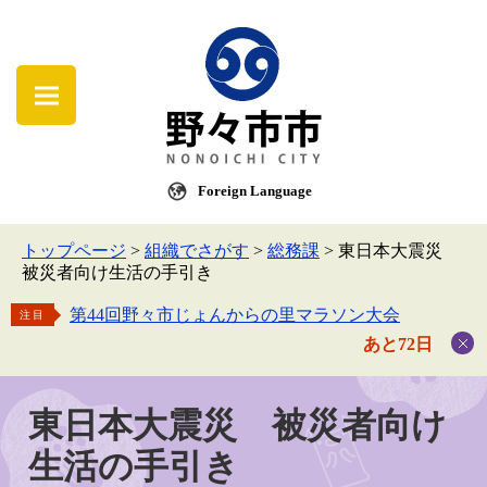
Foreign Language
トップページ
>
組織でさがす
>
総務課
>
東日本大震災
被災者向け生活の手引き
第44回野々市じょんからの里マラソン大会
注目
あと72日
東日本大震災 被災者向け
生活の手引き