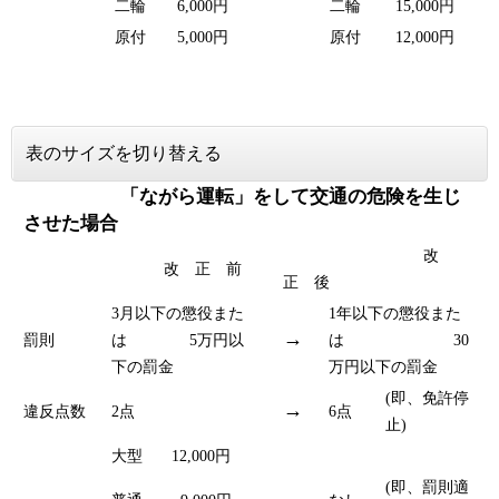
二輪
6,000円
二輪
15,000円
原付
5,000円
原付
12,000円
表のサイズを切り替える
「ながら運転」をして交通の危険を生じ
させた場合
改
改 正 前
正 後
3月以下の懲役また
1年以下の懲役また
→
罰則
は 5万円以
は 30
下の罰金
万円以下の罰金
(即、免許停
→
違反点数
2点
6点
止)
大型
12,000円
(即、罰則適