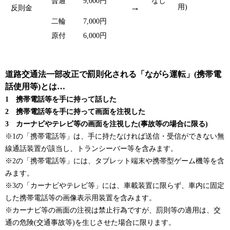
普通
9,000円
なし
→
用)
反則金
二輪
7,000円
原付
6,000円
道路交通法一部改正で罰則化される「ながら運転」(携帯電
話使用等)とは…
1 携帯電話等を手に持って話した
2 携帯電話等を手に持って画面を注視した
3 カーナビやテレビ等の画面を注視した(事故等の場合に限る)
※1の「携帯電話等」は、手に持たなければ送信・受信ができない無
線通話装置が該当し、トランシーバー等を含みます。
※2の「携帯電話等」には、タブレット端末や携帯型ゲーム機等を含
みます。
※3の「カーナビやテレビ等」には、車載装置に限らず、車内に固定
した携帯電話等の画像表示用装置を含みます。
※カーナビ等の画面の注視は禁止行為ですが、罰則等の適用は、交
通の危険(交通事故等)を生じさせた場合に限ります。