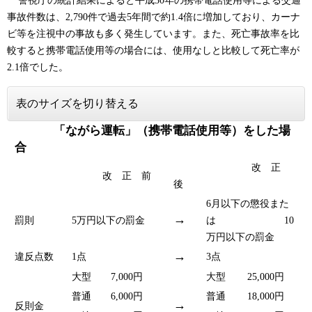
警視庁の統計結果によると平成30年の携帯電話使用等による交通
事故件数は、2,790件で過去5年間で約1.4倍に増加しており、カーナ
ビ等を注視中の事故も多く発生しています。また、死亡事故率を比
較すると携帯電話使用等の場合には、使用なしと比較して死亡率が
2.1倍でした。
表のサイズを切り替える
「ながら運転」（携帯電話使用等）をした場
合
改 正
改 正 前
後
6月以下の懲役また
→
罰則
5万円以下の罰金
は 10
万円以下の罰金
→
違反点数
1点
3点
大型
7,000円
大型
25,000円
普通
6,000円
普通
18,000円
→
反則金