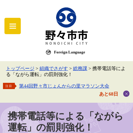
Foreign Language
トップページ
>
組織でさがす
>
総務課
>
携帯電話等によ
る「ながら運転」の罰則強化！
第44回野々市じょんからの里マラソン大会
注目
あと68日
携帯電話等による「ながら
運転」の罰則強化！