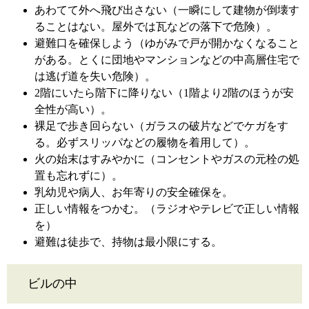
あわてて外へ飛び出さない（一瞬にして建物が倒壊す
ることはない。屋外では瓦などの落下で危険）。
避難口を確保しよう（ゆがみで戸が開かなくなること
がある。とくに団地やマンションなどの中高層住宅で
は逃げ道を失い危険）。
2階にいたら階下に降りない（1階より2階のほうが安
全性が高い）。
裸足で歩き回らない（ガラスの破片などでケガをす
る。必ずスリッパなどの履物を着用して）。
火の始末はすみやかに（コンセントやガスの元栓の処
置も忘れずに）。
乳幼児や病人、お年寄りの安全確保を。
正しい情報をつかむ。（ラジオやテレビで正しい情報
を）
避難は徒歩で、持物は最小限にする。
ビルの中