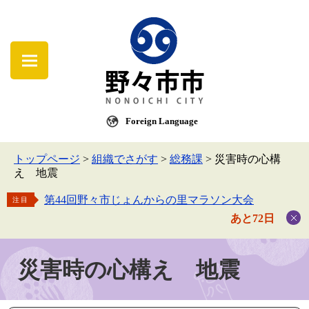
Foreign Language
トップページ
>
組織でさがす
>
総務課
>
災害時の心構
え 地震
第44回野々市じょんからの里マラソン大会
注目
あと72日
災害時の心構え 地震