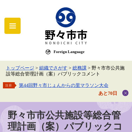
Foreign Language
トップページ
>
組織でさがす
>
総務課
>
野々市市公共施
設等総合管理計画（案）パブリックコメント
第44回野々市じょんからの里マラソン大会
注目
あと70日
野々市市公共施設等総合管
理計画（案）パブリックコ