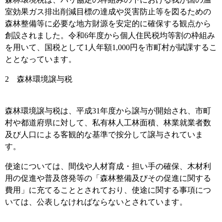
室効果ガス排出削減目標の達成や災害防止等を図るための
森林整備等に必要な地方財源を安定的に確保する観点から
創設されました。令和6年度から個人住民税均等割の枠組み
を用いて、国税として1人年額1,000円を市町村が賦課するこ
ととなっています。
2 森林環境譲与税
森林環境譲与税は、平成31年度から譲与が開始され、市町
村や都道府県に対して、私有林人工林面積、林業就業者数
及び人口による客観的な基準で按分して譲与されていま
す。
使途については、間伐や人材育成・担い手の確保、木材利
用の促進や普及啓発等の「森林整備及びその促進に関する
費用」に充てることとされており、使途に関する事項につ
いては、公表しなければならないとされています。