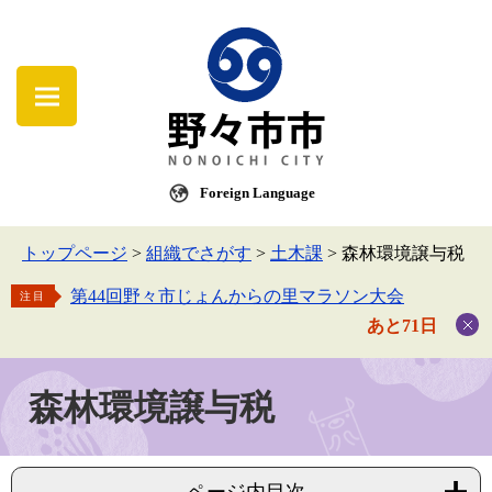
Foreign Language
トップページ
>
組織でさがす
>
土木課
>
森林環境譲与税
第44回野々市じょんからの里マラソン大会
注目
あと71日
森林環境譲与税