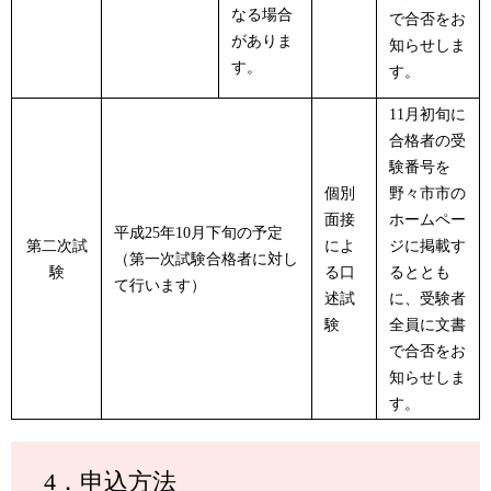
なる場合
で合否をお
がありま
知らせしま
す。
す。
11月初旬に
合格者の受
験番号を
個別
野々市市の
面接
ホームペー
平成25年10月下旬の予定
第二次試
によ
ジに掲載す
（第一次試験合格者に対し
験
る口
るととも
て行います）
述試
に、受験者
験
全員に文書
で合否をお
知らせしま
す。
4．申込方法