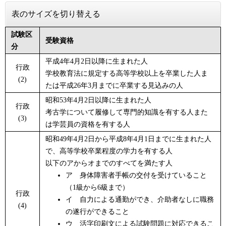
表のサイズを切り替える
試験区
受験資格
分
平成4年4月2日以降に生まれた人
行政
学校教育法に規定する高等学校以上を卒業した人ま
(2)
たは平成26年3月までに卒業する見込みの人
昭和53年4月2日以降に生まれた人
行政
考古学について履修して専門的知識を有する人また
(3)
は学芸員の資格を有する人
昭和49年4月2日から平成8年4月1日までに生まれた人
で、高等学校卒業程度の学力を有する人
以下のアからオまでのすべてを満たす人
ア 身体障害者手帳の交付を受けていること
（1級から6級まで）
行政
イ 自力による通勤ができ、介助者なしに職務
(4)
の遂行ができること
ウ 活字印刷文による試験問題に対応できるこ