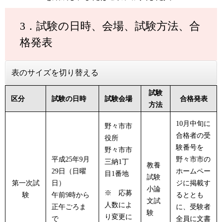
3．試験の日時、会場、試験方法、合
格発表
表のサイズを切り替える
試験
区分
試験の日時
試験会場
合格発表
方法
10月中旬に
野々市市
合格者の受
役所
験番号を
野々市市
平成25年9月
野々市市の
三納1丁
教養
29日（日曜
ホームペー
目1番地
試験
第一次試
日）
ジに掲載す
小論
※ 応募
験
午前9時から
るととも
文試
人数によ
正午ごろま
に、受験者
験
り変更に
で
全員に文書