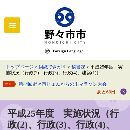
Foreign Language
トップページ
>
組織でさがす
>
秘書課
>
平成25年度 実
施状況（行政(2)、行政(3)、行政(4)、建築(1)）
第44回野々市じょんからの里マラソン大会
注目
あと68日
平成25年度 実施状況（行
政(2)、行政(3)、行政(4)、