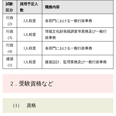
試験
採用予定人
職務内容
区分
数
行政
2人程度
各部門における一般行政事務
(2)
行政
埋蔵文化財発掘調査等業務及び一般行
1人程度
(3)
政事務
行政
1人程度
各部門における一般行政事務
(4)
建築
1人程度
建築設計、監理業務及び一般行政事務
(1)
2．受験資格など
（1） 資格