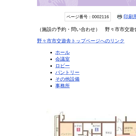
印刷
ページ番号：0002116
（施設の予約・問い合わせ） 野々市市交遊舎 電
野々市市交遊舎トップページへのリンク
ホール
会議室
ロビー
パントリー
その他設備
事務所