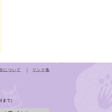
告について
リンク集
）
5分まで）