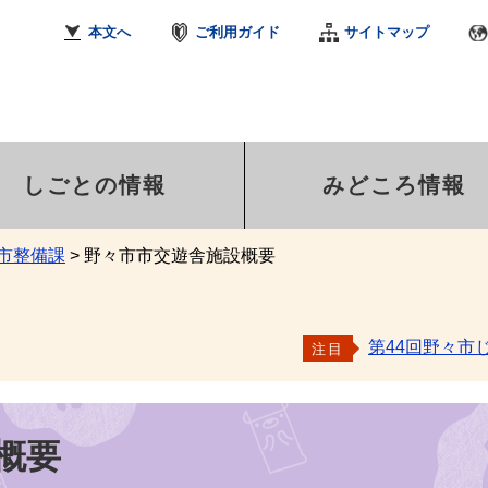
本文へ
ご利用ガイド
サイトマップ
しごとの情報
みどころ情報
市整備課
>
野々市市交遊舎施設概要
第44回野々市
注目
概要