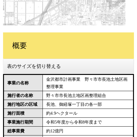
概要
表のサイズを切り替える
金沢都市計画事業 野々市市長池土地区画
事業の名称
整理事業
施行者の名称
野々市市長池土地区画整理組合
施行地区の区域
長池、御経塚一丁目の各一部
施行面積
約4.9ヘクタール
事業施行期間
令和5年度から令和8年度まで
総事業費
約12億円