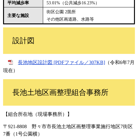
平均減歩率
53.01%（公共減歩16.23%）
街区公園 2箇所
主要な施設
その他区画道路、水路等
設計図
長池地区設計図 [PDFファイル／307KB]
（令和6年7月
現在）
長池土地区画整理組合事務所
【組合所在地（現場事務所）】
〒921-8808 野々市市長池土地区画整理事業施行地区7街区
7番（1号公園横）