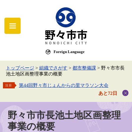
Foreign Language
トップページ
>
組織でさがす
>
都市整備課
>
野々市市長
池土地区画整理事業の概要
第44回野々市じょんからの里マラソン大会
注目
あと72日
野々市市長池土地区画整理
事業の概要