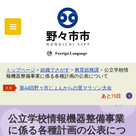
Foreign Language
トップページ
>
組織でさがす
>
教育総務課
>
公立学校情
報機器整備事業に係る各種計画の公表について
第44回野々市じょんからの里マラソン大会
注目
あと73日
公立学校情報機器整備事業
に係る各種計画の公表につ