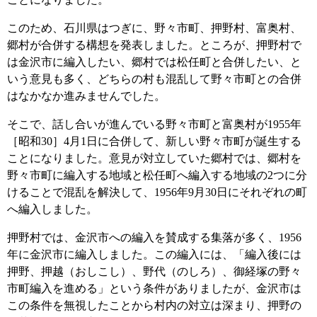
このため、石川県はつぎに、野々市町、押野村、富奥村、
郷村が合併する構想を発表しました。ところが、押野村で
は金沢市に編入したい、郷村では松任町と合併したい、と
いう意見も多く、どちらの村も混乱して野々市町との合併
はなかなか進みませんでした。
そこで、話し合いが進んでいる野々市町と富奥村が1955年
［昭和30］4月1日に合併して、新しい野々市町が誕生する
ことになりました。意見が対立していた郷村では、郷村を
野々市町に編入する地域と松任町へ編入する地域の2つに分
けることで混乱を解決して、1956年9月30日にそれぞれの町
へ編入しました。
押野村では、金沢市への編入を賛成する集落が多く、1956
年に金沢市に編入しました。この編入には、「編入後には
押野、押越（おしこし）、野代（のしろ）、御経塚の野々
市町編入を進める」という条件がありましたが、金沢市は
この条件を無視したことから村内の対立は深まり、押野の