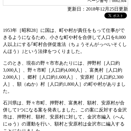
ページ番号：0002304
更新日：2018年12月25日更新
1953年［昭和28］に国は、町や村が責任をもって仕事がで
きるようになるため、小さな町や村を合併して人口を8,000
人以上にする｢町村合併促進法（ちょうそんがっぺいそくし
んほう）｣という法律をつくりました。
このとき、現在の野々市市あたりには、押野村［人口約
3,000人］、野々市町［人口約4,000人］、富奥村［人口約
2,000人］、郷村［人口約1,600人］、安原村［人口約2,300
人］、額（ぬか）村［人口約1,800人］の町や村がありまし
た。
石川県は、野々市町、押野村、富奥村、額村、安原村が合
併して1つになる案を発表しました。この案に反対する金沢
市は、押野村、額村、安原村に対して、金沢市編入（へん
にゅう）の運動を行い、額村と安原村は金沢市に編入する
ことになりました。