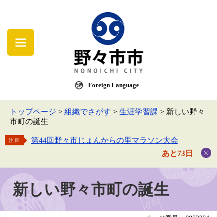
Foreign Language
トップページ
>
組織でさがす
>
生涯学習課
>
新しい野々
市町の誕生
第44回野々市じょんからの里マラソン大会
注目
あと73日
新しい野々市町の誕生