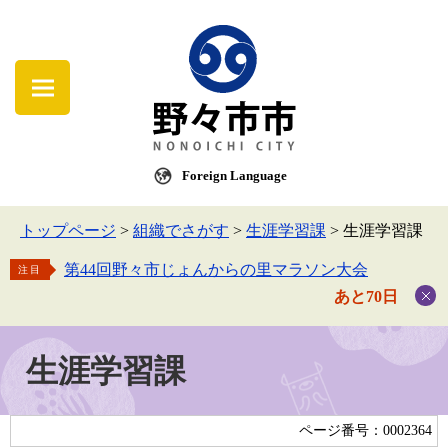
Foreign Language
トップページ
>
組織でさがす
>
生涯学習課
>
生涯学習課
第44回野々市じょんからの里マラソン大会
注目
あと70日
生涯学習課
ページ番号：0002364