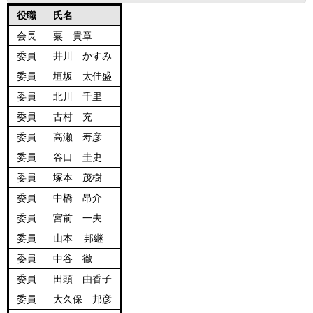
役職
氏名
会長
粟 貴章
委員
井川 かすみ
委員
垣坂 太佳盛
委員
北川 千里
委員
古村 充
委員
高瀬 寿彦
委員
谷口 圭史
委員
塚本 茂樹
委員
中橋 昂介
委員
宮前 一夫
委員
山本 邦継
委員
中谷 徹
委員
田頭 由香子
委員
大久保 邦彦