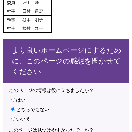
委員
増山 浄
幹事
田村 昌宏
幹事
谷本 明子
幹事
松村 隆一
より良いホームページにするため
に、このページの感想を聞かせて
ください
このページの情報は役に立ちましたか？
はい
どちらでもない
いいえ
このページは見つけやすかったですか？