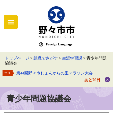
Foreign Language
トップページ
>
組織でさがす
>
生涯学習課
>
青少年問題
協議会
第44回野々市じょんからの里マラソン大会
注目
あと70日
青少年問題協議会