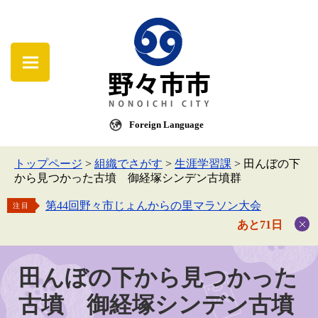
Foreign Language
トップページ
>
組織でさがす
>
生涯学習課
>
田んぼの下
から見つかった古墳 御経塚シンデン古墳群
第44回野々市じょんからの里マラソン大会
注目
あと71日
田んぼの下から見つかった
古墳 御経塚シンデン古墳