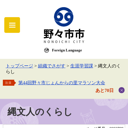
Foreign Language
トップページ
>
組織でさがす
>
生涯学習課
>
縄文人のく
らし
第44回野々市じょんからの里マラソン大会
注目
あと70日
縄文人のくらし