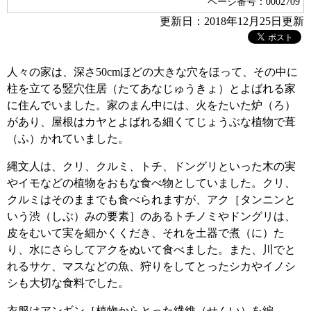
ページ番号：0002709
更新日：2018年12月25日更新
人々の家は、深さ50cmほどの大きな穴をほって、その中に
柱を立てる竪穴住居（たてあなじゅうきょ）とよばれる家
に住んでいました。家のまん中には、火をたいた炉（ろ）
があり、屋根はカヤとよばれる細くてじょうぶな植物で葺
（ふ）かれていました。
縄文人は、クリ、クルミ、トチ、ドングリといった木の実
やイモなどの植物をおもな食べ物としていました。クリ、
クルミはそのままでも食べられますが、アク［タンニンと
いう渋（しぶ）みの要素］のあるトチノミやドングリは、
皮をむいて実を細かくくだき、それを土器で煮（に）た
り、水にさらしてアクをぬいて食べました。また、川でと
れるサケ、マスなどの魚、狩りをしてとったシカやイノシ
シも大切な食料でした。
衣服はアンギン［植物からとった繊維（せんい）を編