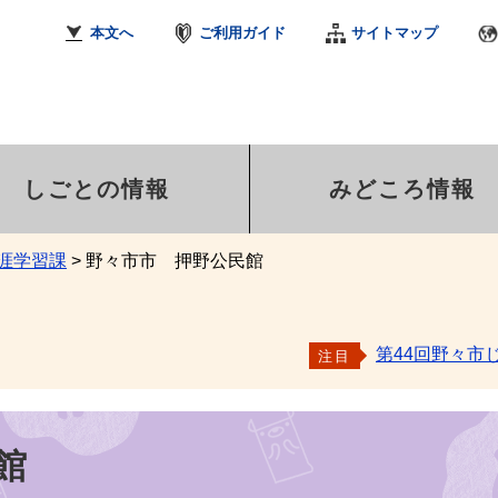
本文へ
ご利用ガイド
サイトマップ
しごとの情報
みどころ情報
涯学習課
>
野々市市 押野公民館
第44回野々市
注目
館