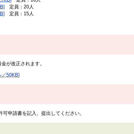
B]
定員：20人
B]
定員：15人
料金が改正されます。
／50KB]
許可申請書を記入、提出してください。