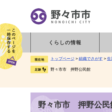
くらしの情報
トップページ
>
組織でさがす
>
生
野々市市 押野公民館
野々市市 押野公民