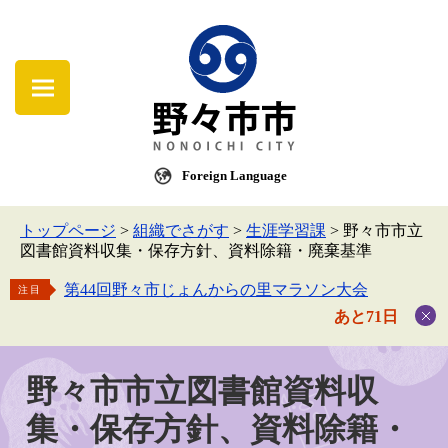
Foreign Language
トップページ
>
組織でさがす
>
生涯学習課
>
野々市市立
図書館資料収集・保存方針、資料除籍・廃棄基準
第44回野々市じょんからの里マラソン大会
注目
あと71日
野々市市立図書館資料収
集・保存方針、資料除籍・