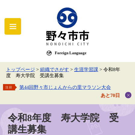
Foreign Language
トップページ
>
組織でさがす
>
生涯学習課
>
令和8年
度 寿大学院 受講生募集
第44回野々市じょんからの里マラソン大会
注目
あと70日
令和8年度 寿大学院 受
講生募集