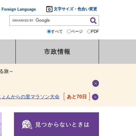
文字サイズ・色合い変更
Foreign Language
すべて
ページ
PDF
市政情報
る旅～
じょんからの里マラソン大会
あと70日