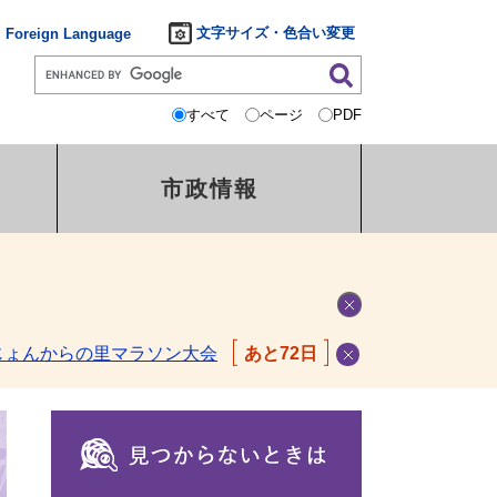
文字サイズ・色合い変更
Foreign Language
すべて
ページ
PDF
市政情報
ェ
じょんからの里マラソン大会
あと72日