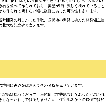
7.9m、幅1m余りの片袖式かと思われるものでした。人頭大の
原石を並べて作られており、奥壁が特に激しく壊れていること
から作られて間もない頃に盗掘にあった可能性もあります。
当時開発の難しかった手取川扇状地の開発に挑んだ開発領主層
の壮大な記念碑と言えます。
の境内に参道をはさんでその名残を見せています。
う記録は残っておらず、主体部（埋葬施設）があったと思われ
を行なったわけではありませんが、住宅地図からの略側では径