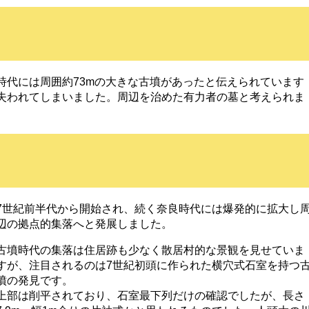
時代には周囲約73mの大きな古墳があったと伝えられています
失われてしまいました。周辺を治めた有力者の墓と考えられま
7世紀前半代から開始され、続く奈良時代には爆発的に拡大し
辺の拠点的集落へと発展しました。
古墳時代の集落は住居跡も少なく散居村的な景観を見せていま
すが、注目されるのは7世紀初頭に作られた横穴式石室を持つ
墳の発見です。
上部は削平されており、石室最下列だけの確認でしたが、長さ