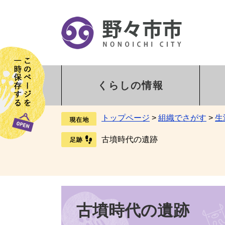
くらしの情報
トップページ
>
組織でさがす
>
生
古墳時代の遺跡
古墳時代の遺跡