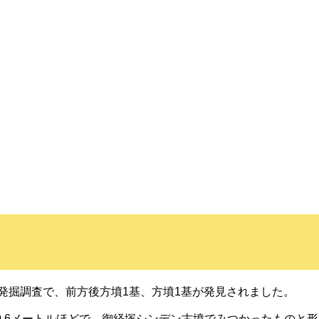
発掘調査で、前方後方墳1基、方墳1基が発見されました。
辺9.6メートルほどで、御経塚シンデン古墳でみつかったものと形