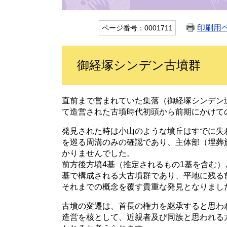
印刷用
ページ番号：0001711
御経塚シンデン古墳群
直前まで営まれていた集落（御経塚シンデン
て造営された古墳時代初頭から前期にかけて
発見された時は小山のような墳丘はすでに失
を巡る周溝のみの確認であり、主体部（埋葬
かりませんでした。
前方後方墳4基（推定されるもの1基を含む）と
基で構成される大古墳群であり、平地に残る
それまでの概念を覆す貴重な発見となりまし
古墳の変遷は、首長の権力を継承すると思わ
造営を核として、近親者及び同族と思われる