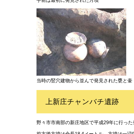
手前は最初に発見された方墳
当時の竪穴建物から並んで発見された甕と壷
上新庄チャンバチ遺跡
野々市市南部の新庄地区で平成29年に行った
前方後方墳は全長18.4メートル、方墳は一