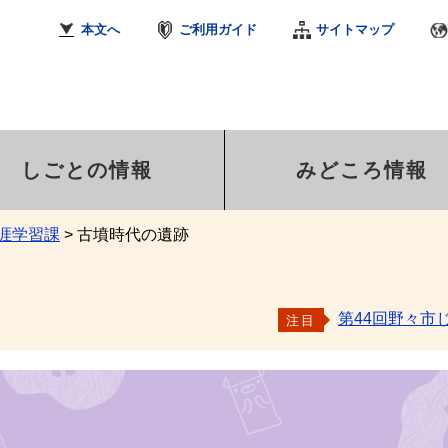
本文へ
ご利用ガイド
サイトマップ
しごとの情報
みどころ情報
涯学習課
>
古墳時代の遺跡
第44回野々市
注目