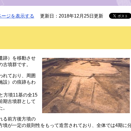
ページを表示する
更新日：2018年12月25日更新
遺跡）を移動させ
の古墳群です。
われており、周囲
施設）の痕跡もわ
方墳11基の全15
前期古墳群として
た。
れる前方後方墳の
方墳が一定の規則性をもって造営されており、全体では4期に