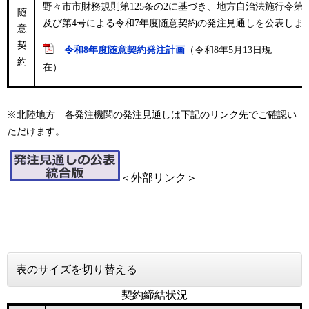
野々市市財務規則第125条の2に基づき、地方自治法施行令第16
随
及び第4号による令和7年度随意契約の発注見通しを公表しま
意
契
令和8年度随意契約発注計画
（令和8年5月13日現
約
在
※北陸地方 各発注機関の発注見通しは下記のリンク先でご確認い
ただけます。
＜外部リンク＞
表のサイズを切り替える
契約締結状況