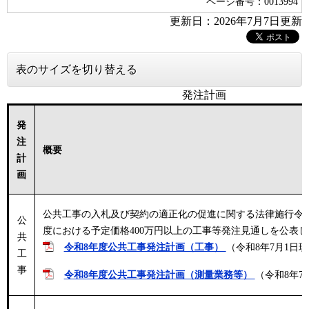
ページ番号：0013994
更新日：2026年7月7日更新
表のサイズを切り替える
発注計画
発
注
概要
計
画
公共工事の入札及び契約の適正化の促進に関する法律施行令
公
度における予定価格400万円以上の工事等発注見通しを公表
共
令和8年度公共工事発注計画（工事）
（令和8年7月1日
工
事
令和8年度公共工事発注計画（測量業務等）
（令和8年7