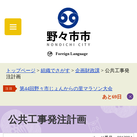
Foreign Language
トップページ
>
組織でさがす
>
企画財政課
>
公共工事発
注計画
第44回野々市じょんからの里マラソン大会
注目
あと69日
公共工事発注計画