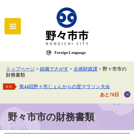
Foreign Language
トップページ
>
組織でさがす
>
企画財政課
>
野々市市の
財務書類
第44回野々市じょんからの里マラソン大会
注目
あと70日
野々市市の財務書類