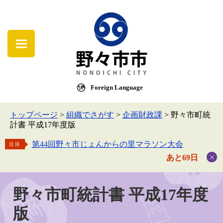
Foreign Language
トップページ
>
組織でさがす
>
企画財政課
>
野々市町統
計書 平成17年度版
第44回野々市じょんからの里マラソン大会
注目
あと69日
野々市町統計書 平成17年度
版