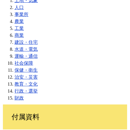
土地・気象
人口
事業所
農業
工業
商業
建設・住宅
水道・電気
運輸・通信
社会保障
保健・衛生
治安・災害
教育・文化
行政・選挙
財政
付属資料