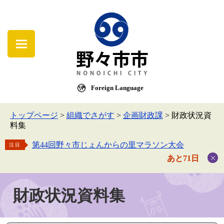
Foreign Language
トップページ
>
組織でさがす
>
企画財政課
>
財政状況資
料集
第44回野々市じょんからの里マラソン大会
注目
あと71日
財政状況資料集